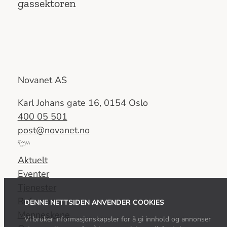
gassektoren
Novanet AS
Karl Johans gate 16, 0154 Oslo
400 05 501
post@novanet.no
Del
av
Aktuelt
Nova
Eventer
Consulting
Tjenester
Group
Referanser
DENNE NETTSIDEN ANVENDER COOKIES
Menneskene
Vi bruker informasjonskapsler for å gi innhold og annonser