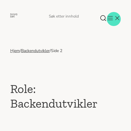
Hopp
til
Søk
Søk
innhold
etter
Hjem
/
Backendutvikler
/
Side 2
Aktuelt
Eventer
Tjenester
Referanser
Menneskene
Role:
Om oss
Backendutvikler
Jobb hos oss
Kontakt oss