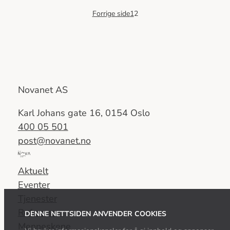
Forrige side
1
2
Novanet AS
Karl Johans gate 16, 0154 Oslo
400 05 501
post@novanet.no
Del
av
Aktuelt
Nova
Eventer
Consulting
Tjenester
Group
Referanser
DENNE NETTSIDEN ANVENDER COOKIES
Menneskene