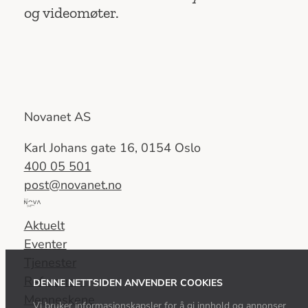
og videomøter.
Novanet AS
Karl Johans gate 16, 0154 Oslo
400 05 501
post@novanet.no
Del
av
Aktuelt
Nova
Eventer
Consulting
Tjenester
Group
Referanser
DENNE NETTSIDEN ANVENDER COOKIES
Menneskene
Vi bruker informasjonskapsler for å gi innhold og annonser