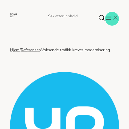
Hopp
til
Søk
Søk
innhold
etter
Hjem
/
Referanser
/
Voksende trafikk krever modernisering
Aktuelt
Eventer
Tjenester
Referanser
Menneskene
Om oss
Jobb hos oss
Kontakt oss