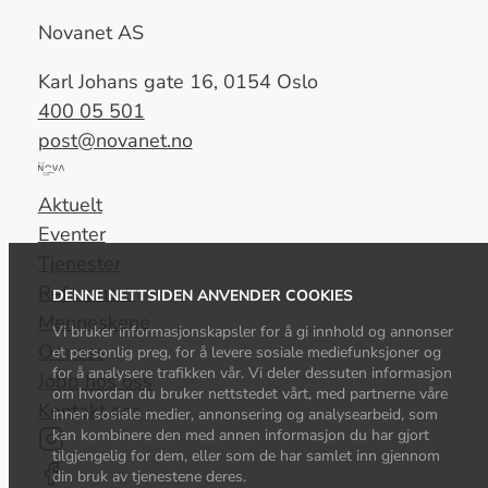
Novanet AS
Karl Johans gate 16, 0154 Oslo
400 05 501
post@novanet.no
Del
av
Aktuelt
Nova
Eventer
Consulting
Tjenester
Group
Referanser
DENNE NETTSIDEN ANVENDER COOKIES
Menneskene
Vi bruker informasjonskapsler for å gi innhold og annonser
Om oss
et personlig preg, for å levere sosiale mediefunksjoner og
for å analysere trafikken vår. Vi deler dessuten informasjon
Jobb hos oss
om hvordan du bruker nettstedet vårt, med partnerne våre
Kontakt oss
innen sosiale medier, annonsering og analysearbeid, som
kan kombinere den med annen informasjon du har gjort
tilgjengelig for dem, eller som de har samlet inn gjennom
din bruk av tjenestene deres.