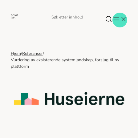
Hopp
til
Søk
Søk
innhold
etter
Hjem
/
Referanser
/
Aktuelt
Vurdering av eksisterende systemlandskap, forslag til ny
Eventer
plattform
Tjenester
Referanser
Menneskene
Om oss
Jobb hos oss
Kontakt oss