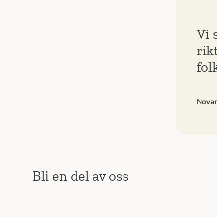
Vi 
rik
fol
Nova
Bli en del av oss