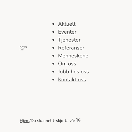
Hopp
til
innhold
Aktuelt
Eventer
Tjenester
Referanser
Menneskene
Om oss
Jobb hos oss
Kontakt oss
Hjem
/
Du skannet t‑skjorta vår 👋