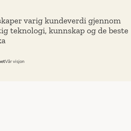
skaper varig kundeverdi gjennom
tig teknologi, kunnskap og de beste
ka
net
Vår visjon